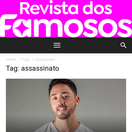
Revista
Home
Tags
Assassinato
Tag: assassinato
dos
Famosos