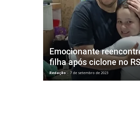
Emocionante reencontro
filha após ciclone no R
Redação
-
7 de setembro de 2023