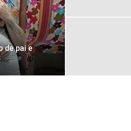
Famosos
 de pai e
S