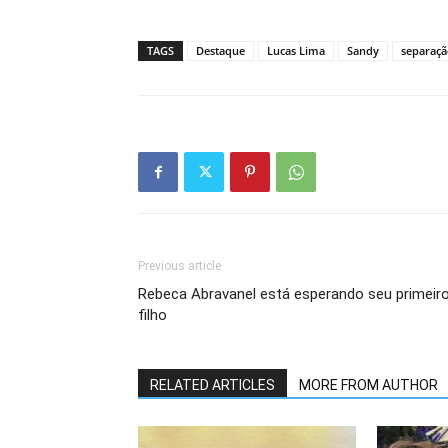
TAGS
Destaque
Lucas Lima
Sandy
separaç
Previous article
Rebeca Abravanel está esperando seu primeir
filho
RELATED ARTICLES
MORE FROM AUTHOR