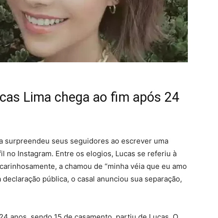
cas Lima chega ao fim após 24
a surpreendeu seus seguidores ao escrever uma
 no Instagram. Entre os elogios, Lucas se referiu à
 carinhosamente, a chamou de “minha véia que eu amo
 declaração pública, o casal anunciou sua separação,
24 anos, sendo 15 de casamento, partiu de Lucas. O