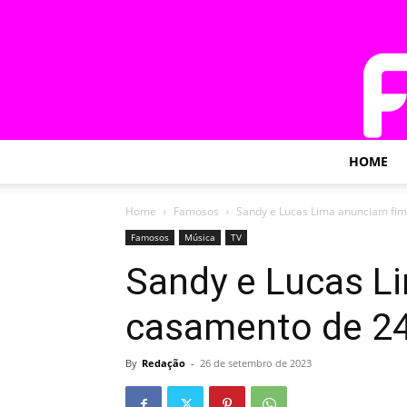
HOME
Home
Famosos
Sandy e Lucas Lima anunciam fi
Famosos
Música
TV
Sandy e Lucas L
casamento de 2
By
Redação
-
26 de setembro de 2023