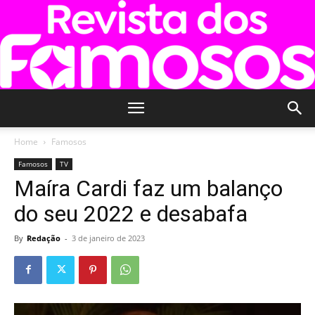
Revista
Home
Famosos
Famosos
TV
Maíra Cardi faz um balanço
dos
do seu 2022 e desabafa
By
Redação
-
3 de janeiro de 2023
Famosos