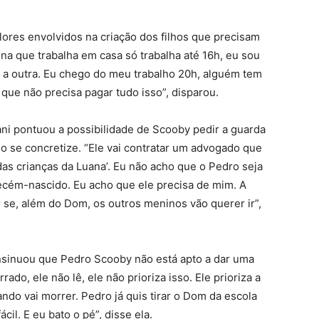
lores envolvidos na criação dos filhos que precisam
ina que trabalha em casa só trabalha até 16h, eu sou
 a outra. Eu chego do meu trabalho 20h, alguém tem
 que não precisa pagar tudo isso”, disparou.
ni pontuou a possibilidade de Scooby pedir a guarda
so se concretize. “Ele vai contratar um advogado que
a das crianças da Luana’. Eu não acho que o Pedro seja
recém-nascido. Eu acho que ele precisa de mim. A
r se, além do Dom, os outros meninos vão querer ir”,
a insinuou que Pedro Scooby não está apto a dar uma
rado, ele não lê, ele não prioriza isso. Ele prioriza a
ndo vai morrer. Pedro já quis tirar o Dom da escola
il. E eu bato o pé”, disse ela.