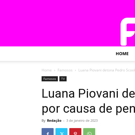
HOME
Home
Famosos
Luana Piovani detona Pedro Scoo
Famosos
TV
Luana Piovani d
por causa de pe
By
Redação
-
3 de janeiro de 2023