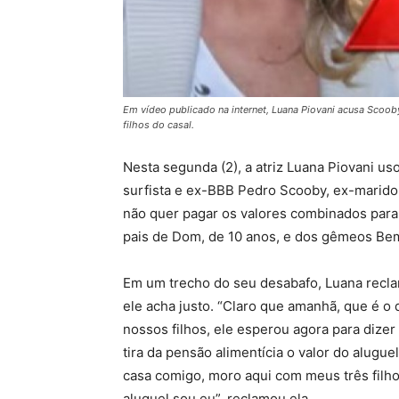
Em vídeo publicado na internet, Luana Piovani acusa Scoob
filhos do casal.
Nesta segunda (2), a atriz Luana Piovani us
surfista e ex-BBB Pedro Scooby, ex-marido 
não quer pagar os valores combinados para 
pais de Dom, de 10 anos, e dos gêmeos Bem 
Em um trecho do seu desabafo, Luana recl
ele acha justo. “Claro que amanhã, que é o
nossos filhos, ele esperou agora para dizer 
tira da pensão alimentícia o valor do alugue
casa comigo, moro aqui com meus três filh
aluguel sou eu”, reclamou ela.