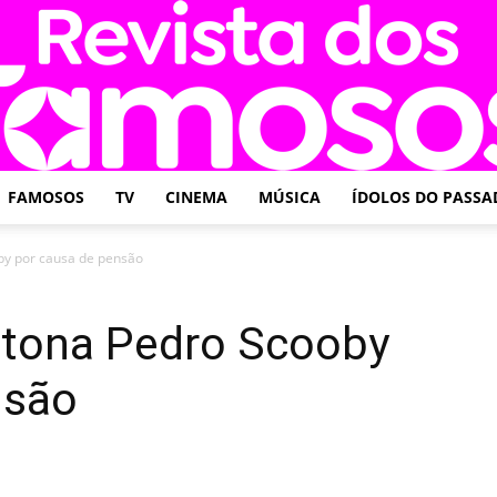
FAMOSOS
TV
CINEMA
MÚSICA
ÍDOLOS DO PASSA
Revista
by por causa de pensão
etona Pedro Scooby
nsão
dos