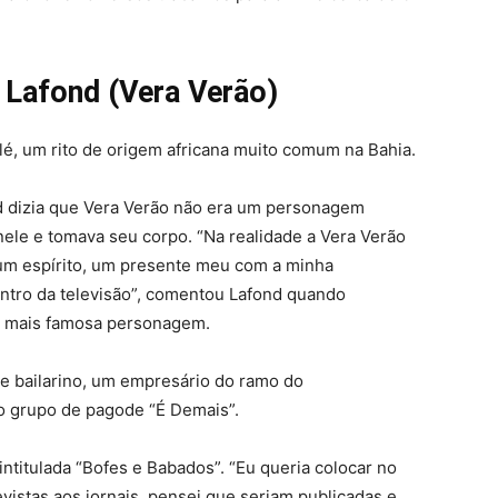
 Lafond (Vera Verão)
lé, um rito de origem africana muito comum na Bahia.
nd dizia que Vera Verão não era um personagem
nele e tomava seu corpo. “Na realidade a Vera Verão
um espírito, um presente meu com a minha
dentro da televisão”, comentou Lafond quando
ua mais famosa personagem.
 e bailarino, um empresário do ramo do
do grupo de pagode “É Demais”.
intitulada “Bofes e Babados”. “Eu queria colocar no
evistas aos jornais, pensei que seriam publicadas e