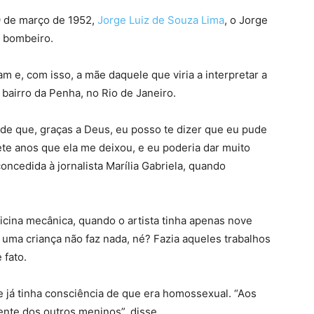
9 de março de 1952,
Jorge Luiz de Souza Lima
, o Jorge
m bombeiro.
am e, com isso, a mãe daquele que viria a interpretar a
 bairro da Penha, no Rio de Janeiro.
nde que, graças a Deus, eu posso te dizer que eu pude
ete anos que ela me deixou, e eu poderia dar muito
oncedida à jornalista Marília Gabriela, quando
cina mecânica, quando o artista tinha apenas nove
 uma criança não faz nada, né? Fazia aqueles trabalhos
 fato.
e já tinha consciência de que era homossexual. “Aos
rente dos outros meninos”, disse.