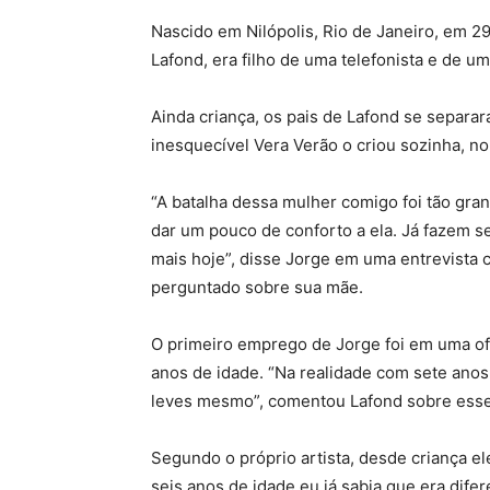
Nascido em Nilópolis, Rio de Janeiro, em 2
Lafond, era filho de uma telefonista e de u
Ainda criança, os pais de Lafond se separar
inesquecível Vera Verão o criou sozinha, no
“A batalha dessa mulher comigo foi tão gra
dar um pouco de conforto a ela. Já fazem s
mais hoje”, disse Jorge em uma entrevista c
perguntado sobre sua mãe.
O primeiro emprego de Jorge foi em uma ofi
anos de idade. “Na realidade com sete anos
leves mesmo”, comentou Lafond sobre esse
Segundo o próprio artista, desde criança el
seis anos de idade eu já sabia que era dife