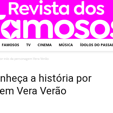
FAMOSOS
TV
CINEMA
MÚSICA
ÍDOLOS DO PASSA
Revista
 por trás da personagem Vera Verão
nheça a história por
gem Vera Verão
dos