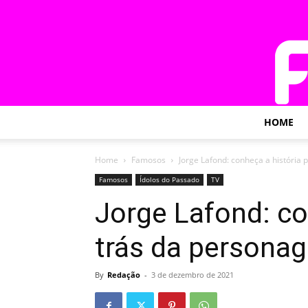
HOME
Home
Famosos
Jorge Lafond: conheça a história
Famosos
Ídolos do Passado
TV
Jorge Lafond: co
trás da persona
By
Redação
-
3 de dezembro de 2021