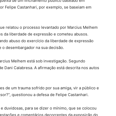
 queixa de um linchamento público baseado em
por Felipe Castanhari, por exemplo, se baseiam em
ue relatou o processo levantado por Marcius Melhem
ites da liberdade de expressão e cometeu abusos.
ando abuso do exercício da liberdade de expressão
se o desembargador na sua decisão.
arcius Melhem está sob investigação. Segundo
de Dani Calabresa. A afirmação está descrita nos autos
 de um trauma sofrido por sua amiga, vir a público e
sor?”, questionou a defesa de Felipe Castanhari.
 e duvidosas, para se dizer o mínimo, que se colocou
ifestações e comentários decorrentes da exposição do