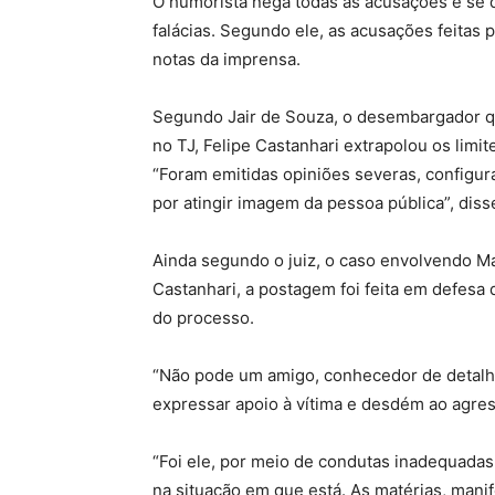
O humorista nega todas as acusações e se
falácias. Segundo ele, as acusações feitas 
notas da imprensa.
Segundo Jair de Souza, o desembargador q
no TJ, Felipe Castanhari extrapolou os lim
“Foram emitidas opiniões severas, configur
por atingir imagem da pessoa pública”, dis
Ainda segundo o juiz, o caso envolvendo M
Castanhari, a postagem foi feita em defesa 
do processo.
“Não pode um amigo, conhecedor de detalhes
expressar apoio à vítima e desdém ao agres
“Foi ele, por meio de condutas inadequadas
na situação em que está. As matérias, man