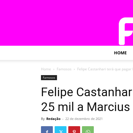
HOME
Home
Famosos
Felipe Castanhari terá que pagar
Famosos
Felipe Castanhar
25 mil a Marciu
By
Redação
-
22 de dezembro de 2021