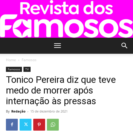
Revista
Home
Famosos
Famosos
TV
Tonico Pereira diz que teve
dos
medo de morrer após
internação às pressas
Famosos
By
Redação
-
15 de dezembro de 2021