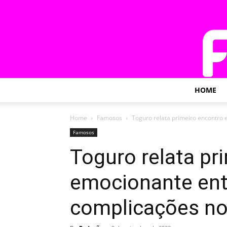
HOME
Home
Famosos
Toguro relata primeiro encontro 
Famosos
Toguro relata pr
emocionante ent
complicações no