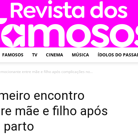
FAMOSOS
TV
CINEMA
MÚSICA
ÍDOLOS DO PASSA
Revista
emocionante entre mãe e filho após complicações no...
imeiro encontro
re mãe e filho após
dos
 parto