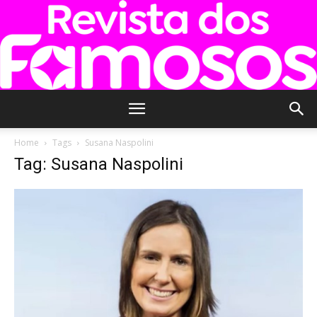
Revista
Home
Tags
Susana Naspolini
Tag: Susana Naspolini
dos
Famosos