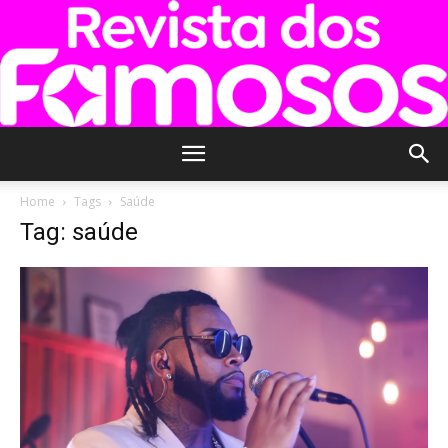
Revista
Home
Tags
Saúde
Tag: saúde
dos
Famosos