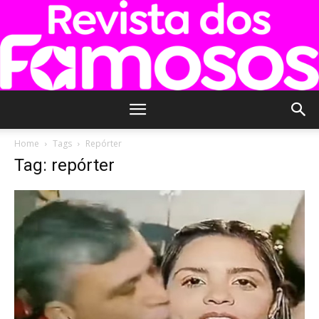
Revista
Home
Tags
Repórter
Tag: repórter
dos
Famosos