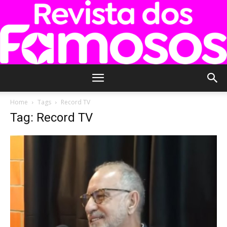
Revista
Home
Tags
Record TV
Tag: Record TV
dos
Famosos