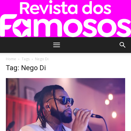
Revista
Home
Tags
Nego Di
Tag: Nego Di
dos
Famosos