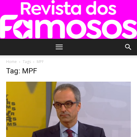
Revista
Home
Tags
MPF
Tag: MPF
dos
Famosos