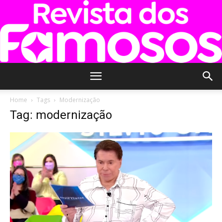
Revista
Home
Tags
Modernização
Tag: modernização
dos
Famosos