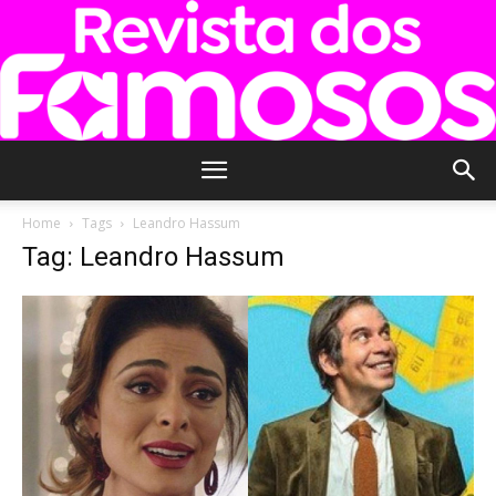
Revista
Home
Tags
Leandro Hassum
Tag: Leandro Hassum
dos
Famosos