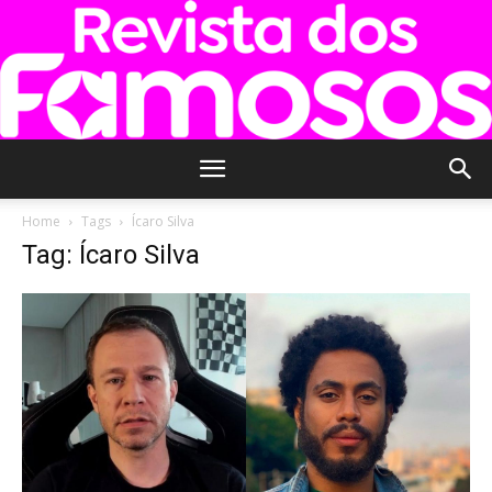
Revista
Home
Tags
Ícaro Silva
Tag: Ícaro Silva
dos
Famosos