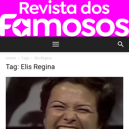
Revista
Home
Tags
Elis Regina
Tag: Elis Regina
dos
Famosos