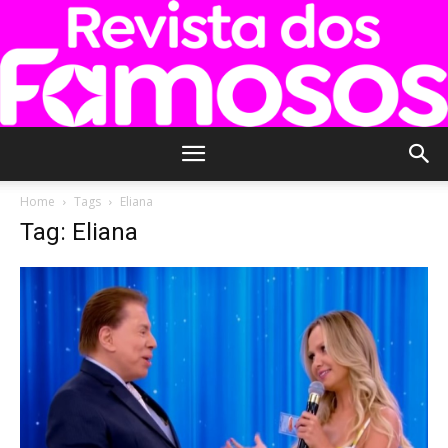
Revista
Home
Tags
Eliana
Tag: Eliana
dos
Famosos