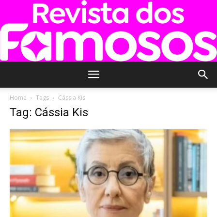
Revista
Home
Tags
Cássia Kis
Tag: Cássia Kis
dos
Famosos