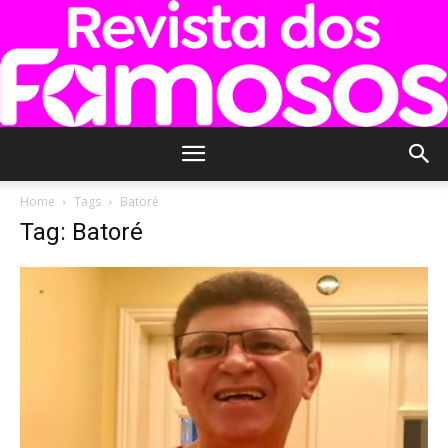
Revista
Home
Tags
Batoré
Tag: Batoré
dos
Famosos