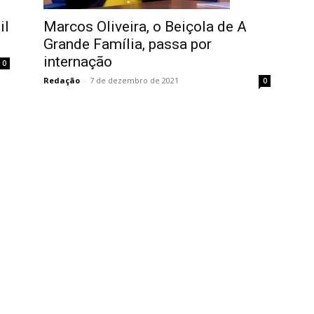
Famosos
il
Marcos Oliveira, o Beiçola de A
Grande Família, passa por
internação
0
Redação
-
7 de dezembro de 2021
0