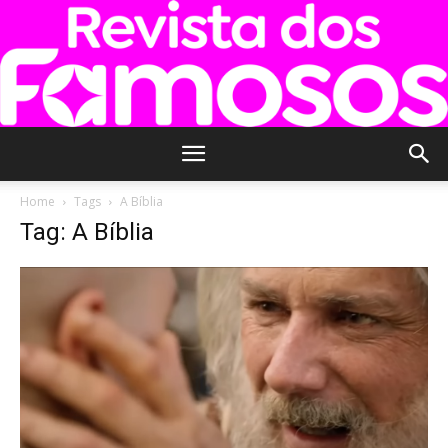
Revista
Home
Tags
A Bíblia
Tag: A Bíblia
dos
Famosos