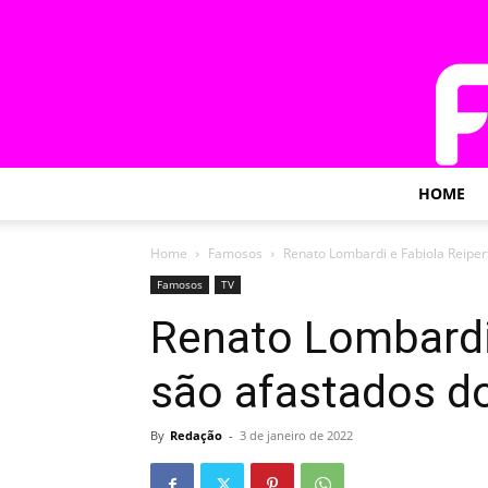
HOME
Home
Famosos
Renato Lombardi e Fabiola Reiper
Famosos
TV
Renato Lombardi 
são afastados d
By
Redação
-
3 de janeiro de 2022