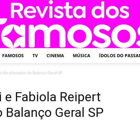
FAMOSOS
TV
CINEMA
MÚSICA
ÍDOLOS DO PASSA
Revista
t são afastados do Balanço Geral SP
e Fabiola Reipert
o Balanço Geral SP
dos