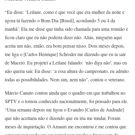
“Eu disse: ‘Leilane, como é que você que era mulher da noite e
agora tá fazendo o Bom Dia [Brasil], acordando 5 ou 4 da
manhã’. Ela me disse que tinha sido chamada para uma reunião e
ficou claro que eu não poderia dizer não. Aliás, ninguém aqui
aceita um não, então, era bom pensar nisso. Dois meses depois,
me liga o [Carlos Henrique] Schroder me dizendo que eu ia sair
de Maceió. Eu projetei a Leilane falando: ‘não diga não’, mas eu
não queria sair. Eu disse: ‘a essa altura do campeonato, eu admito
todas as possibilidades. Nem sim, nem não”, contou o veterano.
Márcio Canuto contou ainda que o quadro em que trabalhou no
SPTV e o tornou conhecido nacionalmente, foi pensado para ele.
“Uma semana depois me ligou o Evandro [Carlos de Andrade]
que não aceitaria não e dizendo que eu iria me mudar. Foram
meses de inquietação. O Amauri me encontrou e me contou que
estavam pensando em um jornal para mudar a linguagem de